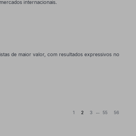
mercados internacionais.
stas de maior valor, com resultados expressivos no
...
(Atual)
1
2
3
55
56