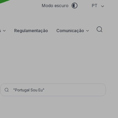
PT
Modo escuro
s
Regulamentação
Comunicação
Abrir f
Pesquisar