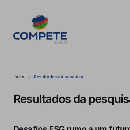
Saltar para o conteúdo principal da página
Cookies
Início
Resultados da pesquisa
Resultados da pesquis
Desafios ESG rumo a um futuro