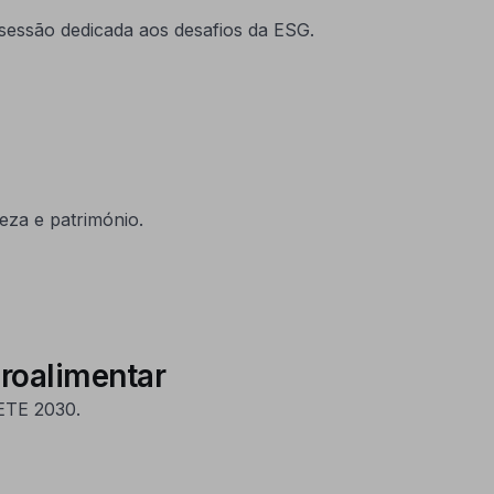
essão dedicada aos desafios da ESG.
eza e património.
groalimentar
ETE 2030.