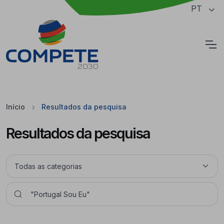
Saltar para o conteúdo principal da página
PT
Cookies
Início
Resultados da pesquisa
Resultados da pesquisa
Pesquisar