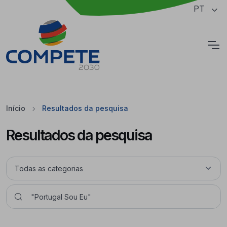
Saltar para o conteúdo principal da página
PT
Cookies
Início
Resultados da pesquisa
Resultados da pesquisa
Pesquisar