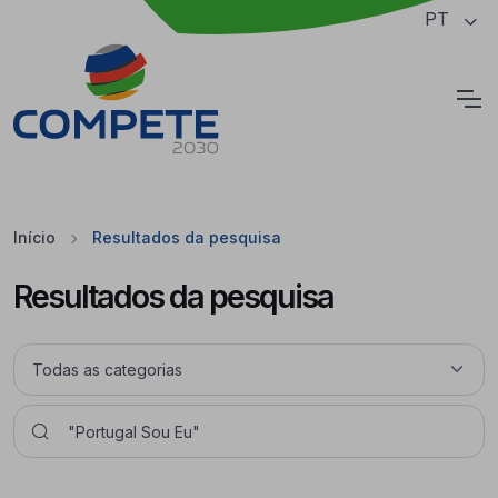
Saltar para o conteúdo principal da página
PT
Cookies
Início
Resultados da pesquisa
Resultados da pesquisa
Pesquisar