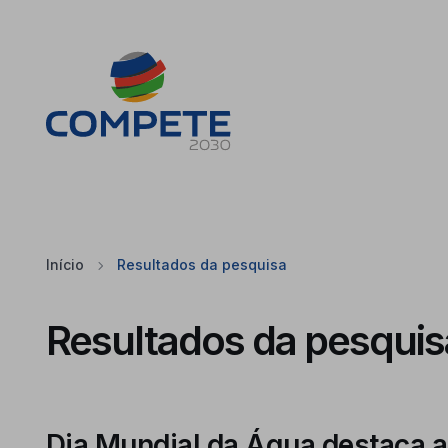
Saltar para o conteúdo principal da página
Cookies
Início
Resultados da pesquisa
Resultados da pesquis
Dia Mundial da Água destaca a 