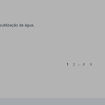
utilização da água.
...
(Atual)
1
2
8
9