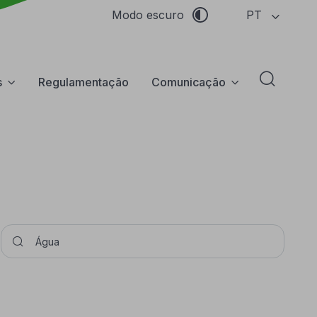
PT
Modo escuro
s
Regulamentação
Comunicação
Abrir f
Pesquisar