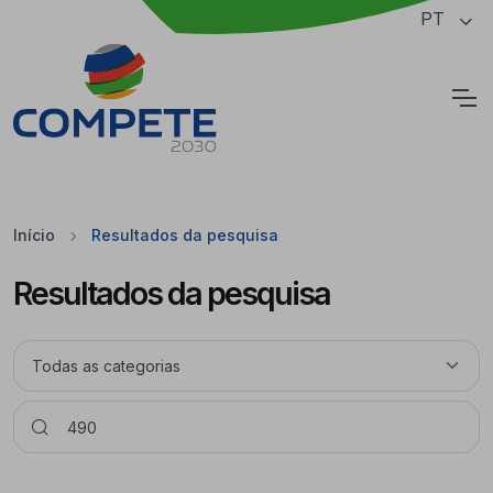
Saltar para o conteúdo principal da página
PT
Cookies
Início
Resultados da pesquisa
Resultados da pesquisa
Pesquisar