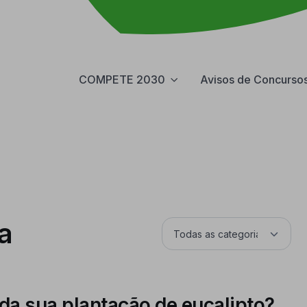
COMPETE 2030
Avisos de Concurso
a
da sua plantação de eucalipto?