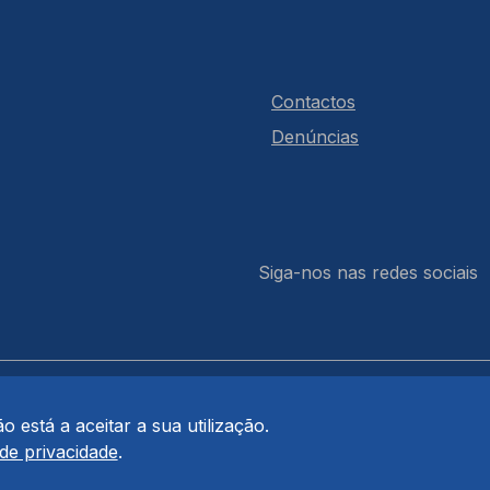
Contactos
Denúncias
Siga-nos nas redes sociais
 está a aceitar a sua utilização.
 de privacidade
.