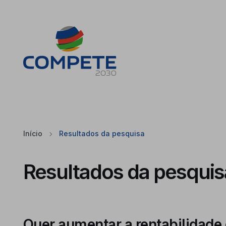
Saltar para o conteúdo principal da página
Cookies
Início
Resultados da pesquisa
Resultados da pesquis
Quer aumentar a rentabilidade 