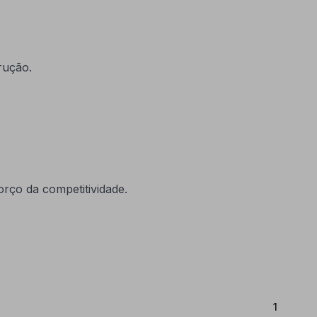
rução.
rço da competitividade.
(Atual)
1