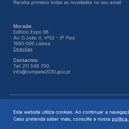
Receba primeiro todas as novidades no seu email
Morada:
Edifício Expo 98
Av. D.João II, nº52 - 3º Piso
1990-096 Lisboa
Direções
Contactos:
Tel: 211 548 700
info@compete2030.gov.pt
Este website utiliza cookies. Ao continuar a navegação
© COMPETE 2030. Todos os direitos reservados.
Caso pretenda saber mais, consulte a nossa
política