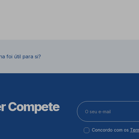
a foi útil para si?
er Compete
Concordo com os
Ter