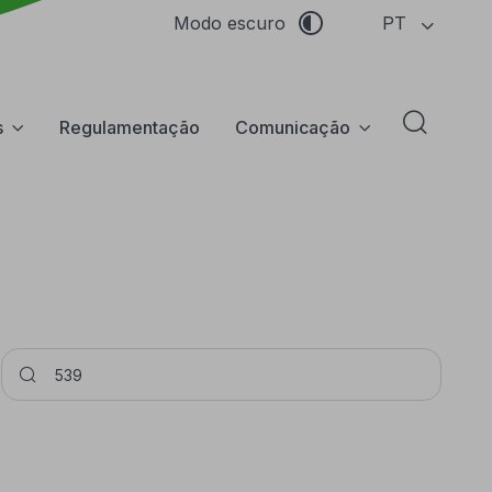
PT
Modo escuro
s
Regulamentação
Comunicação
Abrir f
Pesquisar