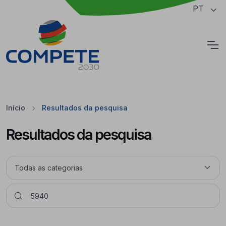
Saltar para o conteúdo principal da página
PT
Cookies
Início
Resultados da pesquisa
Resultados da pesquisa
Pesquisar