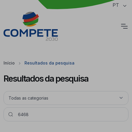
Saltar para o conteúdo principal da página
PT
Cookies
Início
Resultados da pesquisa
Resultados da pesquisa
Pesquisar