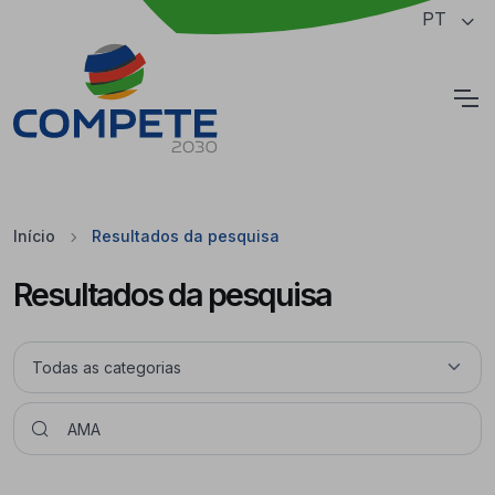
Saltar para o conteúdo principal da página
PT
Cookies
Início
Resultados da pesquisa
Resultados da pesquisa
Pesquisar