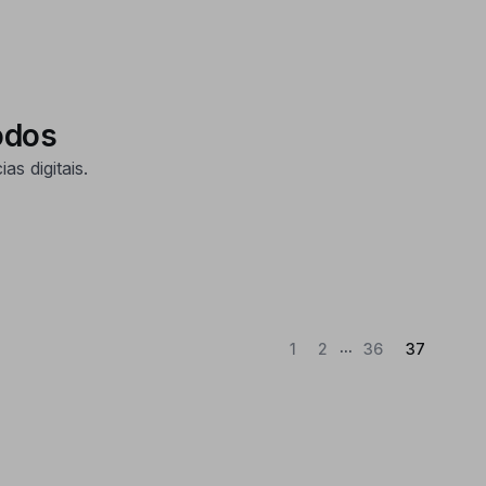
odos
s digitais.
...
(Atual)
1
2
36
37