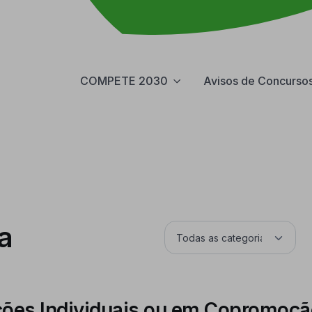
COMPETE 2030
Avisos de Concurso
a
ações Individuais ou em Copromoçã