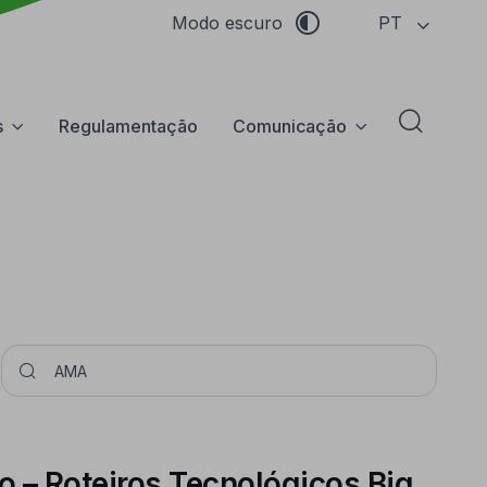
PT
Modo escuro
s
Regulamentação
Comunicação
Abrir f
Pesquisar
o – Roteiros Tecnológicos Big