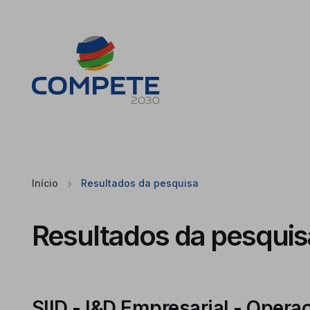
Saltar para o conteúdo principal da página
Cookies
Início
Resultados da pesquisa
Resultados da pesquis
SIID - I&D Empresarial - Oper