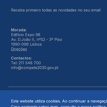
Receba primeiro todas as novidades no seu email
Morada:
Edifício Expo 98
Av. D.João II, nº52 - 3º Piso
1990-096 Lisboa
Direções
Contactos:
Tel: 211 548 700
info@compete2030.gov.pt
Este website utiliza cookies. Ao continuar a navegação
© COMPETE 2030. Todos os direitos reservados.
Caso pretenda saber mais, consulte a nossa
política