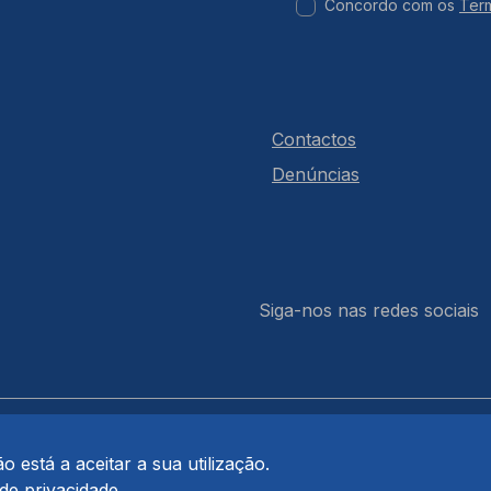
Concordo com os
Ter
Contactos
Denúncias
Siga-nos nas redes sociais
 está a aceitar a sua utilização.
 de privacidade
.