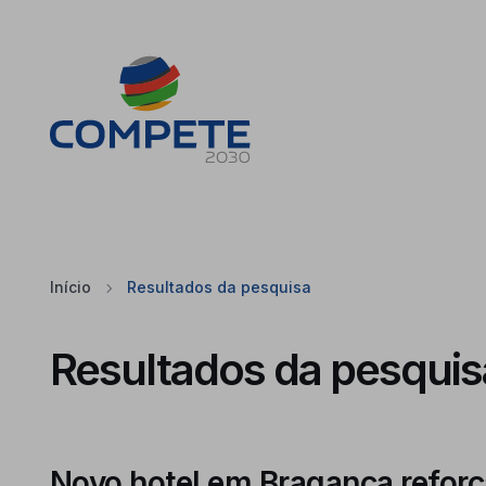
Saltar para o conteúdo principal da página
Cookies
Início
Resultados da pesquisa
Resultados da pesquis
Novo hotel em Bragança reforça