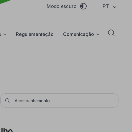
PT
Modo escuro
s
Regulamentação
Comunicação
Abrir f
Pesquisar
alho