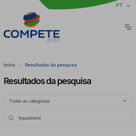
Saltar para o conteúdo principal da página
PT
Cookies
Início
Resultados da pesquisa
Resultados da pesquisa
Pesquisar