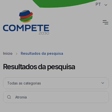
Saltar para o conteúdo principal da página
PT
Cookies
Início
Resultados da pesquisa
Resultados da pesquisa
Pesquisar