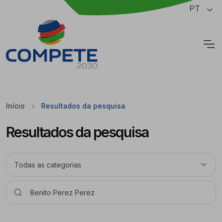
Saltar para o conteúdo principal da página
PT
Cookies
Início
Resultados da pesquisa
Resultados da pesquisa
Pesquisar