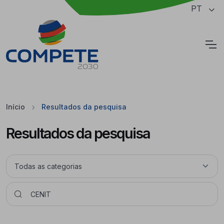
Saltar para o conteúdo principal da página
PT
Cookies
Início
Resultados da pesquisa
Resultados da pesquisa
Pesquisar