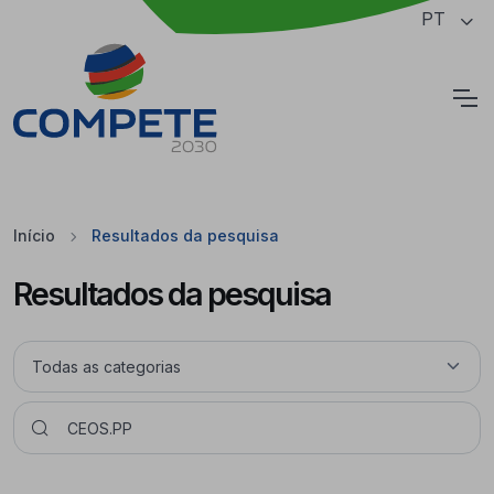
Saltar para o conteúdo principal da página
PT
Cookies
Início
Resultados da pesquisa
Resultados da pesquisa
Pesquisar