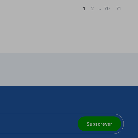
...
(Atual)
1
2
70
71
Subscrever