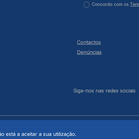
Concordo com os
Ter
Contactos
Denúncias
Siga-nos nas redes sociais
 está a aceitar a sua utilização.