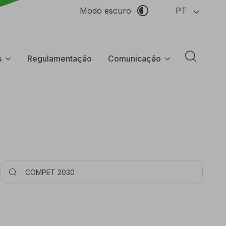
PT
Modo escuro
s
Regulamentação
Comunicação
Abrir f
Pesquisar