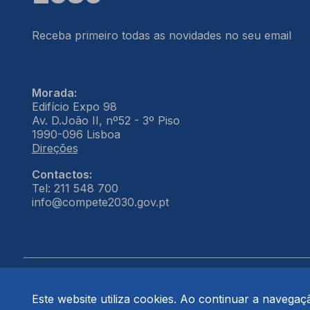
Receba primeiro todas as novidades no seu email
Morada:
Edifício Expo 98
Av. D.João II, nº52 - 3º Piso
1990-096 Lisboa
Direções
Contactos:
Tel: 211 548 700
info@compete2030.gov.pt
Este website utiliza cookies. Ao continuar a navegação
© COMPETE 2030. Todos os direitos reservados.