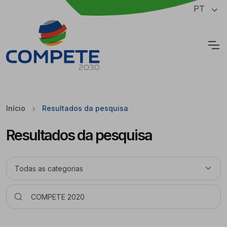
Saltar para o conteúdo principal da página
PT
Cookies
Início
Resultados da pesquisa
Resultados da pesquisa
Pesquisar