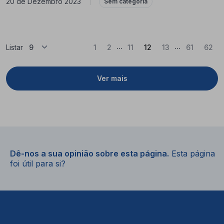
20 de Dezembro 2023
|
Sem categoria
...
...
(Atual)
Listar
1
2
11
12
13
61
62
Ver mais
Dê-nos a sua opinião sobre esta página.
Esta página
foi útil para si?