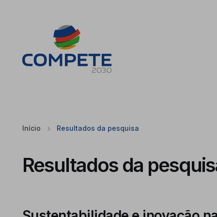
Saltar para o conteúdo principal da página
Cookies
Início
Resultados da pesquisa
Resultados da pesquis
Sustentabilidade e inovação 