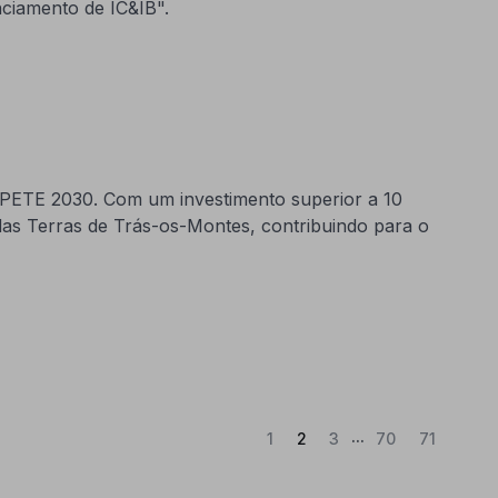
nciamento de IC&IB".
OMPETE 2030. Com um investimento superior a 10
das Terras de Trás-os-Montes, contribuindo para o
...
(Atual)
1
2
3
70
71