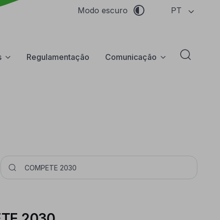
PT
Modo escuro
s
Regulamentação
Comunicação
Abrir f
Pesquisar
ETE 2030