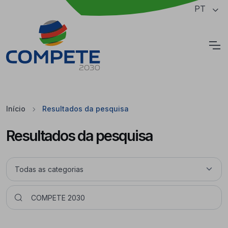
Saltar para o conteúdo principal da página
PT
Cookies
Início
Resultados da pesquisa
Resultados da pesquisa
Pesquisar