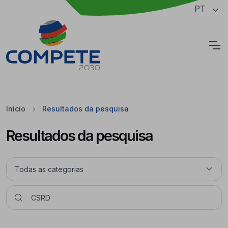
Saltar para o conteúdo principal da página
PT
Cookies
Início
Resultados da pesquisa
Resultados da pesquisa
Pesquisar