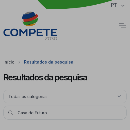
Saltar para o conteúdo principal da página
PT
Cookies
Início
Resultados da pesquisa
Resultados da pesquisa
Pesquisar