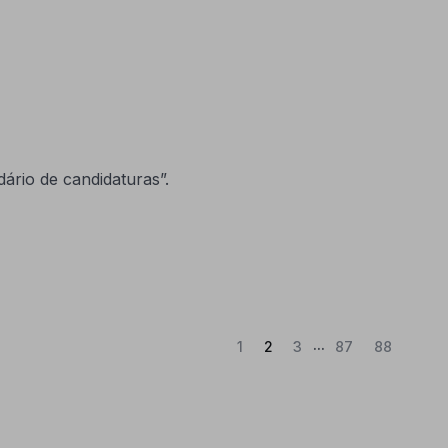
ário de candidaturas”.
...
(Atual)
1
2
3
87
88