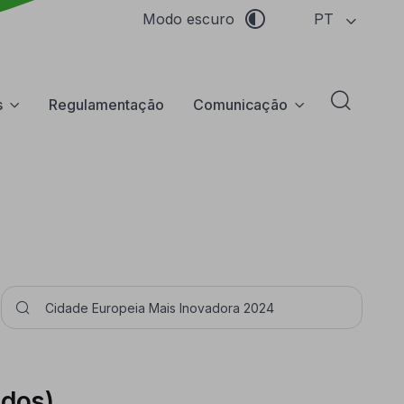
PT
Modo escuro
s
Regulamentação
Comunicação
Abrir f
Pesquisar
ados)