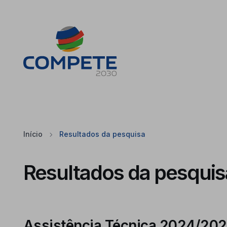
Saltar para o conteúdo principal da página
Cookies
Início
Resultados da pesquisa
Resultados da pesquis
Assistência Técnica 2024/202