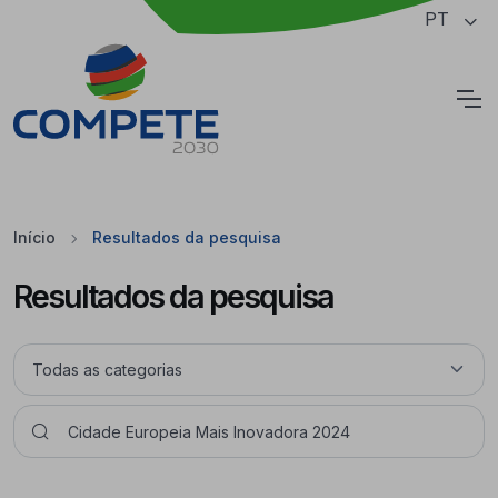
Saltar para o conteúdo principal da página
PT
Cookies
Início
Resultados da pesquisa
Resultados da pesquisa
Pesquisar