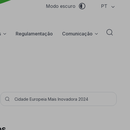
PT
Modo escuro
s
Regulamentação
Comunicação
Abrir f
Pesquisar
os