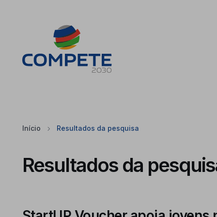
Saltar para o conteúdo principal da página
Cookies
Início
Resultados da pesquisa
Resultados da pesquis
StartUP Voucher apoia jovens 