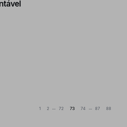
ntável
...
...
(Atual)
1
2
72
73
74
87
88