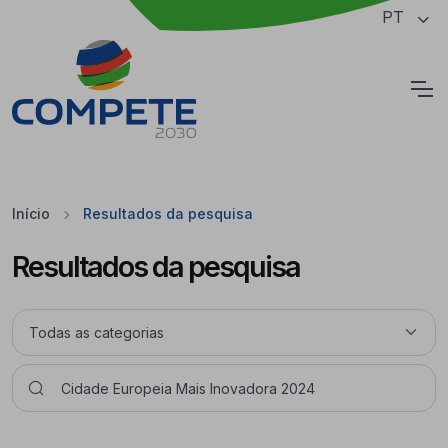
Saltar para o conteúdo principal da página
PT
Cookies
Início
Resultados da pesquisa
Resultados da pesquisa
Pesquisar