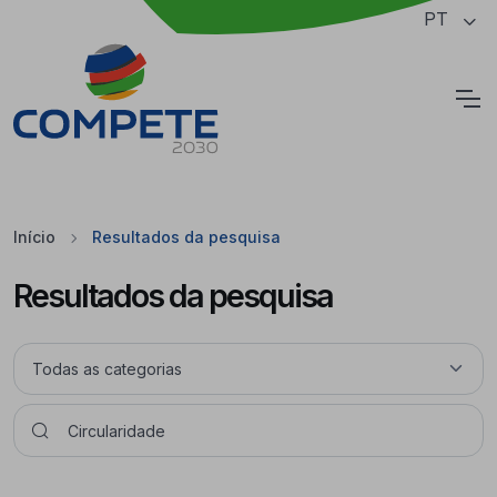
Saltar para o conteúdo principal da página
PT
Cookies
Início
Resultados da pesquisa
Resultados da pesquisa
Pesquisar