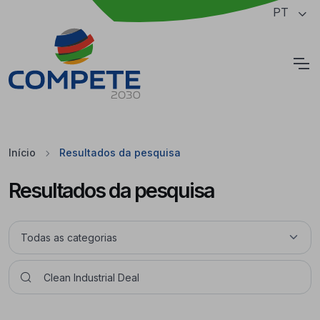
Saltar para o conteúdo principal da página
PT
Cookies
Início
Resultados da pesquisa
Resultados da pesquisa
Pesquisar