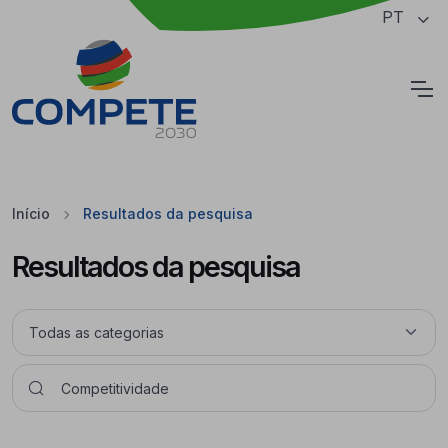
Saltar para o conteúdo principal da página
PT
Cookies
Início
Resultados da pesquisa
Resultados da pesquisa
Pesquisar