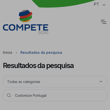
Saltar para o conteúdo principal da página
PT
Cookies
Início
Resultados da pesquisa
Resultados da pesquisa
Pesquisar