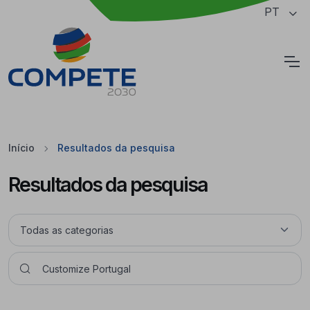
Saltar para o conteúdo principal da página
PT
Cookies
Início
Resultados da pesquisa
Resultados da pesquisa
Pesquisar