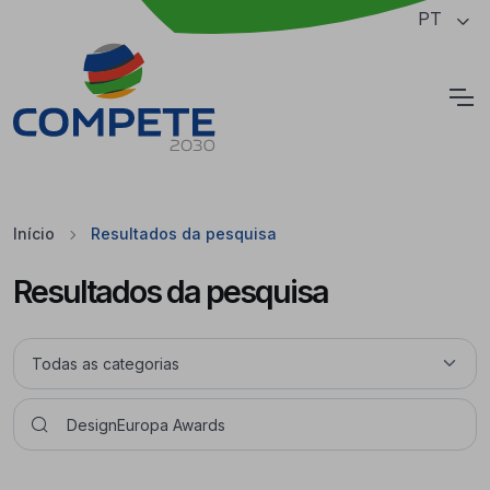
Saltar para o conteúdo principal da página
PT
Cookies
Início
Resultados da pesquisa
Resultados da pesquisa
Pesquisar