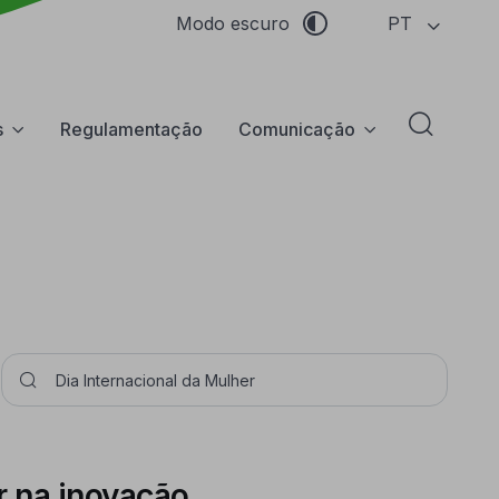
PT
Modo escuro
s
Regulamentação
Comunicação
Abrir f
Pesquisar
r na inovação