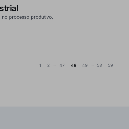
trial
o no processo produtivo.
...
...
(Atual)
1
2
47
48
49
58
59