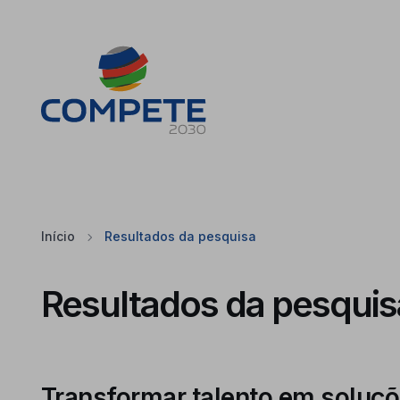
Saltar para o conteúdo principal da página
Cookies
Início
Resultados da pesquisa
Resultados da pesquis
Transformar talento em soluçõ