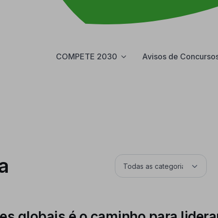
COMPETE 2030
Avisos de Concurso
a
es globais é o caminho para lidera