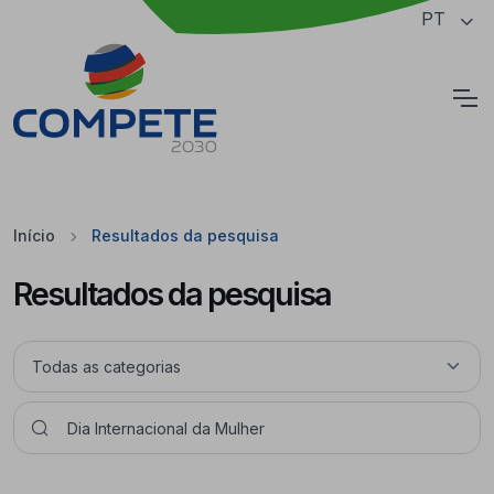
Saltar para o conteúdo principal da página
PT
Cookies
Início
Resultados da pesquisa
Resultados da pesquisa
Pesquisar