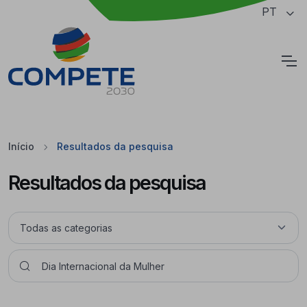
Saltar para o conteúdo principal da página
PT
Cookies
Início
Resultados da pesquisa
Resultados da pesquisa
Pesquisar