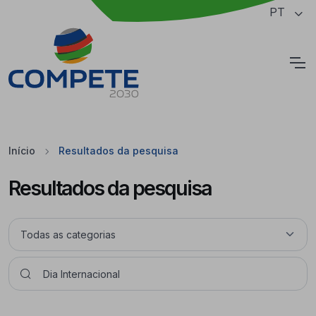
Saltar para o conteúdo principal da página
PT
Cookies
Início
Resultados da pesquisa
Resultados da pesquisa
Pesquisar