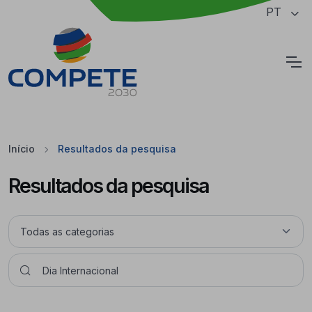
Saltar para o conteúdo principal da página
PT
Cookies
Início
Resultados da pesquisa
Resultados da pesquisa
Pesquisar