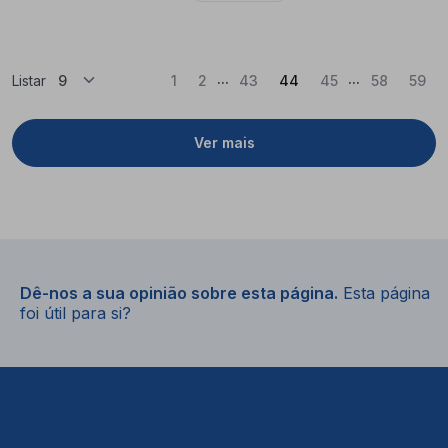
...
...
(Atual)
Listar
1
2
43
44
45
58
59
Ver mais
Dê-nos a sua opinião sobre esta página.
Esta página
foi útil para si?