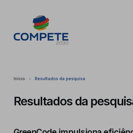
Saltar para o conteúdo principal da página
Cookies
Início
Resultados da pesquisa
Resultados da pesquis
GreenCode impulsiona eficiênc