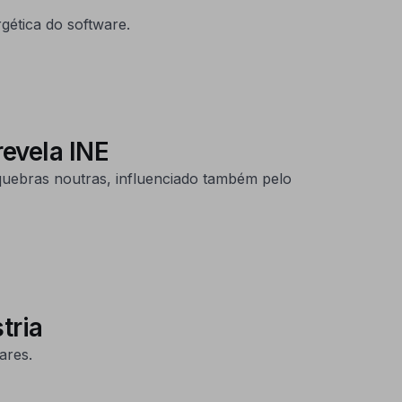
gética do software.
revela INE
 quebras noutras, influenciado também pelo
stria
ares.