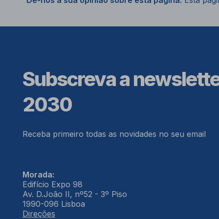
Dê-nos a sua opinião sobre esta página.
Esta págin
Subscreva a newslett
2030
Receba primeiro todas as novidades no seu email
Morada:
Edifício Expo 98
Av. D.João II, nº52 - 3º Piso
1990-096 Lisboa
Direções