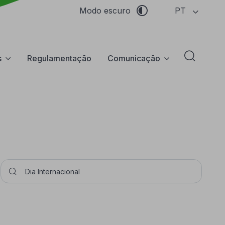
PT
Modo escuro
s
Regulamentação
Comunicação
Abrir f
Pesquisar