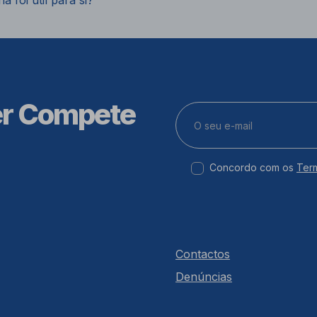
a foi útil para si?
er Compete
Concordo com os
Ter
Contactos
Denúncias