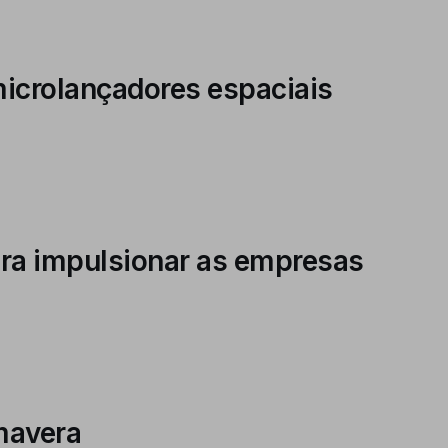
microlançadores espaciais
para impulsionar as empresas
imavera