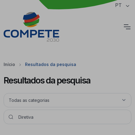
Saltar para o conteúdo principal da página
PT
Cookies
Início
Resultados da pesquisa
Resultados da pesquisa
Pesquisar