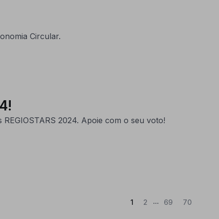
onomia Circular.
4!
ios REGIOSTARS 2024. Apoie com o seu voto!
...
(Atual)
1
2
69
70