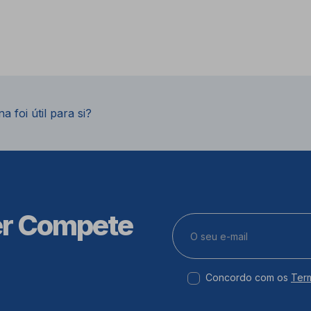
a foi útil para si?
er Compete
Concordo com os
Ter