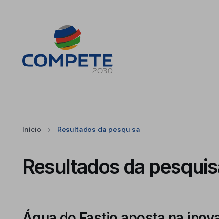
Saltar para o conteúdo principal da página
Cookies
Início
Resultados da pesquisa
Resultados da pesquis
Água do Fastio aposta na inov