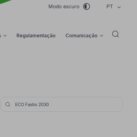
PT
Modo escuro
s
Regulamentação
Comunicação
Abrir f
Pesquisar