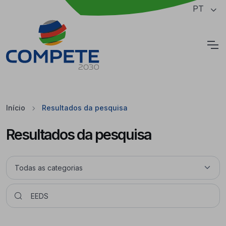
Saltar para o conteúdo principal da página
PT
Cookies
Início
Resultados da pesquisa
Resultados da pesquisa
Pesquisar