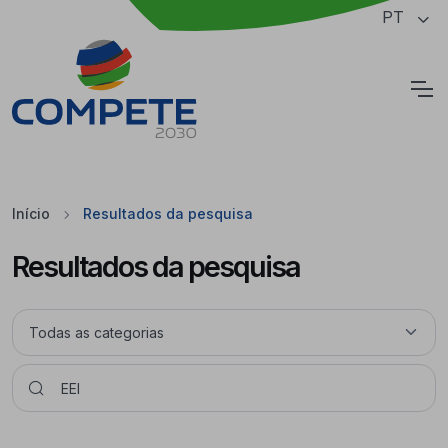
Saltar para o conteúdo principal da página
PT
Cookies
Início
Resultados da pesquisa
Resultados da pesquisa
Pesquisar