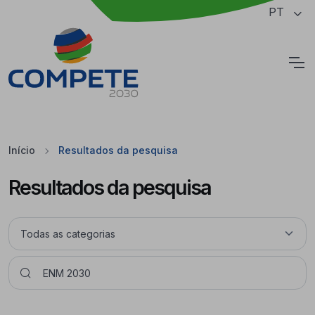
Saltar para o conteúdo principal da página
PT
Cookies
Início
Resultados da pesquisa
Resultados da pesquisa
Pesquisar