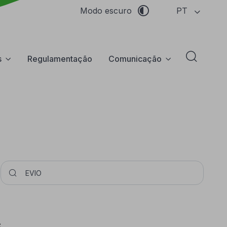
PT
Modo escuro
s
Regulamentação
Comunicação
Abrir f
Pesquisar
s