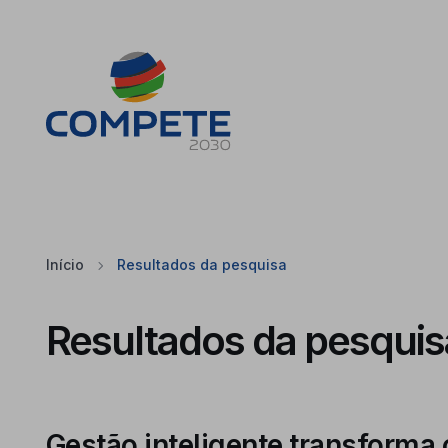
Saltar para o conteúdo principal da página
Cookies
Início
Resultados da pesquisa
Resultados da pesquis
Gestão inteligente transforma 