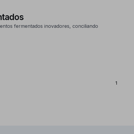
ntados
entos fermentados inovadores, conciliando
(Atual)
1