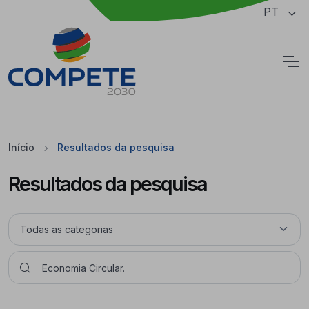
Saltar para o conteúdo principal da página
PT
Cookies
Início
Resultados da pesquisa
Resultados da pesquisa
Pesquisar