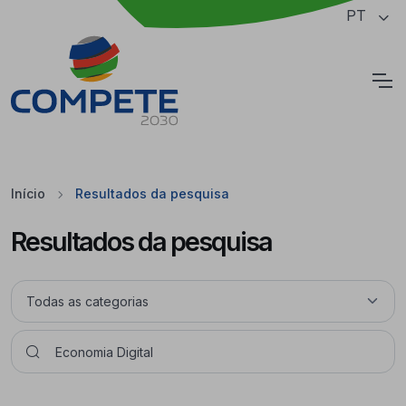
Saltar para o conteúdo principal da página
PT
Cookies
Início
Resultados da pesquisa
Resultados da pesquisa
Pesquisar