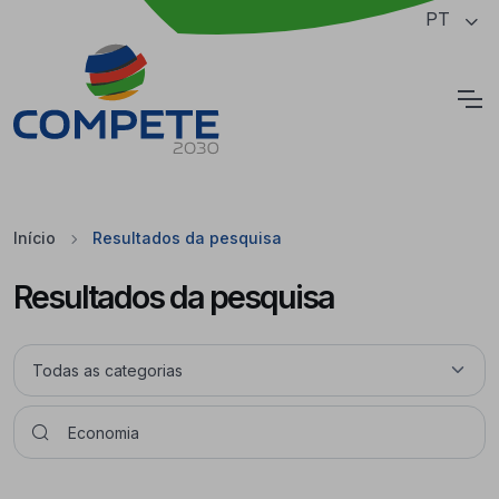
Saltar para o conteúdo principal da página
PT
Cookies
Início
Resultados da pesquisa
Resultados da pesquisa
Pesquisar