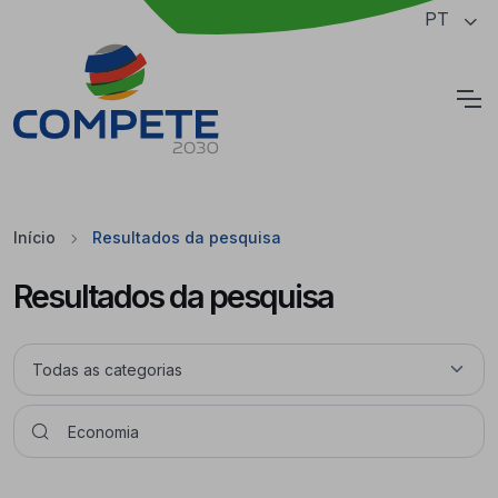
Saltar para o conteúdo principal da página
PT
Cookies
Início
Resultados da pesquisa
Resultados da pesquisa
Pesquisar