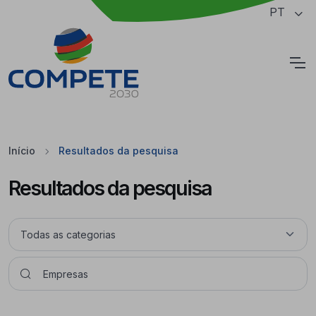
Saltar para o conteúdo principal da página
PT
Cookies
Início
Resultados da pesquisa
Resultados da pesquisa
Pesquisar